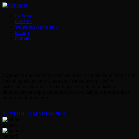
Pražírna
Kavárna
Yemenites Apartments
E-shop
Kontakt
Výjimečné a luxusní ubytování snoubící se s jedinečnou chutí a vůní
čerstvě upražené kávy. Apartmány Yemenites umístěné v
historickém centru města Klatov jsou zhmotněním našeho
dlouholetého snu spojit autentické kávové zážitky s komfortním a
moderním ubytováním.
YEMENITES APARTMENTS
banner1
banner2