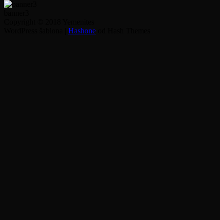
banner3
Copyright © 2018 Yemenites
WordPress šablona
|
Hashone
od Hash Themes